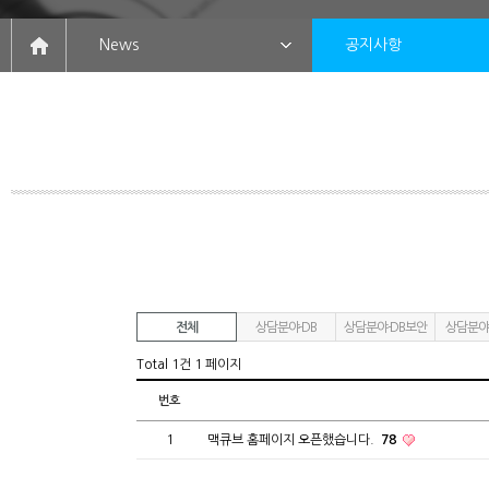
News
공지사항
전체
상담분야-DB
상담분야-DB보안
상담분야
Total 1건
1 페이지
번호
1
맥큐브 홈페이지 오픈했습니다.
78